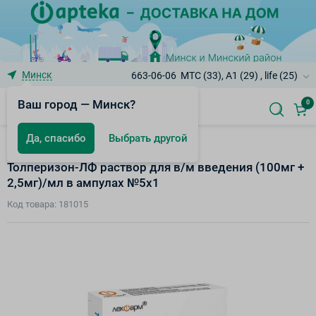
Минск
663-06-06
МТС (33), A1 (29) , life (25)
Ваш город — Минск?
0
Да, спасибо
Выбрать другой
Белорусские товары
Толперизон-ЛФ раствор для в/м введения (100мг +
2,5мг)/мл в ампулах №5х1
Код товара: 181015