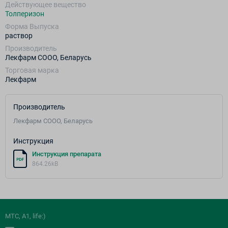
Действующее вещество
Толперизон
Форма Выпуска
раствор
Производитель
Лекфарм СООО, Беларусь
Торговая марка
Лекфарм
Производитель
Лекфарм СООО, Беларусь
Инструкция
Инструкция препарата
864.26kB
МТС, A1, life:)