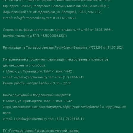
УНП 400451271, зарегистрировано Минским облисполком 30.04.1997г.
Юр. адрес: 223028, Республика Беларусь, Минская обл., Минский р-н,
Ждановичский с/с, аг.Ждановичи, ул. Звездная, 19А-5, пом.5-12
e-mail:
info@farmprodukt.by
, тел: 8-017-512-65-27
Лицензия на фармацевтическую деятельность № Ф-439 от 28.05.1998г.
(номер лицензии в ЕРЛ: 43200000061231)
Регистрация в Торговом реестре Республики Беларусь №723293 от 31.07.2024
Интернет-аптека (розничная реализация лекарственных препаратов
дистанционным способом):
г. Минск, ул. Притыцкого, 156/1-1, пом. 1-242
e-mail:
i-apteka@inpharma.by
, тел: +375 (17) 243-63-11
Режим работы интернет-аптеки: 9.00 – 22.00
Книга замечаний и предложений находится:
г. Минск, ул. Притыцкого, 156/1-1, пом. 1-242
Лицо, уполномоченное рассматривать обращения потребителей о нарушении их
прав:
e-mail:
i-apteka@inpharma.by
, тел: +375 (17) 243-63-11
ГУ «Государственный фармацевтический надзор