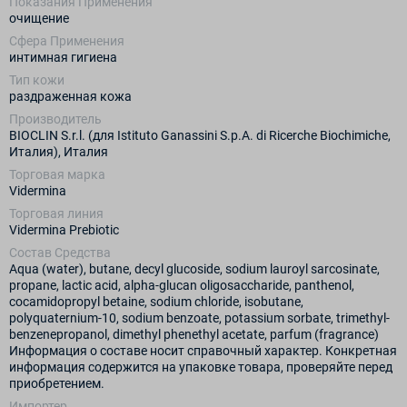
Показания Применения
очищение
Сфера Применения
интимная гигиена
Тип кожи
раздраженная кожа
Производитель
BIOCLIN S.r.l. (для Istituto Ganassini S.p.A. di Ricerche Biochimiche,
Италия), Италия
Торговая марка
Vidermina
Торговая линия
Vidermina Prebiotic
Состав Средства
Aqua (water), butane, decyl glucoside, sodium lauroyl sarcosinate,
propane, lactic acid, alpha-glucan oligosaccharide, panthenol,
cocamidopropyl betaine, sodium chloride, isobutane,
polyquaternium-10, sodium benzoate, potassium sorbate, trimethyl-
benzenepropanol, dimethyl phenethyl acetate, parfum (fragrance)
Информация о составе носит справочный характер. Конкретная
информация содержится на упаковке товара, проверяйте перед
приобретением.
Импортер