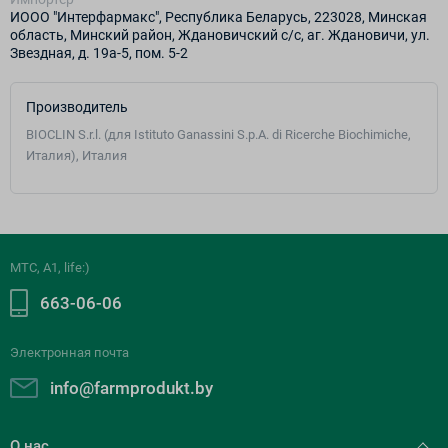
ИООО "Интерфармакс", Республика Беларусь, 223028, Минская
область, Минский район, Ждановичский с/с, аг. Ждановичи, ул.
Звездная, д. 19а-5, пом. 5-2
Производитель
BIOCLIN S.r.l. (для Istituto Ganassini S.p.A. di Ricerche Biochimiche,
Италия), Италия
МТС, A1, life:)
663-06-06
Электронная почта
info@farmprodukt.by
О нас