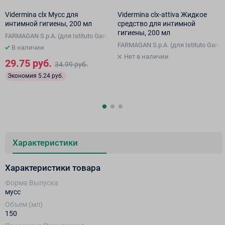
Vidermina clx Мусс для
Vidermina clx-attiva Жидкое
интимной гигиены, 200 мл
средство для интимной
гигиены, 200 мл
FARMAGAN S.p.A. (для Istituto Ganassini S.p.A. di Ricerche Biochimiche, И
талия), Сан-Марино
i S.p.A. di Ricerche Biochimiche, Италия), Италия
FARMAGAN S.p.A. (для Istituto Ganas
В наличии
Нет в наличии
29.75 руб.
34.99 руб.
Экономия 5.24 руб.
Характеристики
Характеристики товара
Форма Выпуска
мусс
Объем (мл)
150