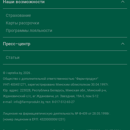
Наши возможности
Страхование
Карты рассрочки
Программы лояльности
Пресс–центр
Статьи
© i-apteka.by, 2026 .
Общество с дополнительной ответственностью "Фарм-продукт"
УНП 400451271, зарегистрировано Минским облисполком 30.04.1997г.
Юр. адрес: 223028, Республика Беларусь, Минская обл., Минский р-н,
Ждановичский с/с, аг.Ждановичи, ул. Звездная, 19А-5, пом.5-12
e-mail:
info@farmprodukt.by
, тел: 8-017-512-65-27
Лицензия на фармацевтическую деятельность № Ф-439 от 28.05.1998г.
(номер лицензии в ЕРЛ: 43200000061231)