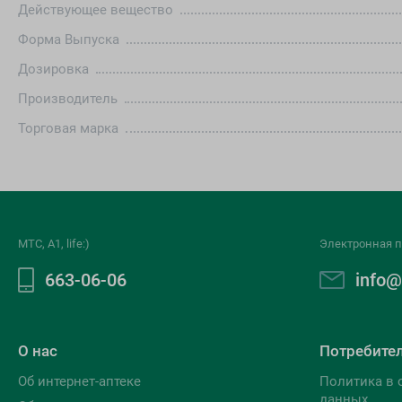
Действующее вещество
Форма Выпуска
Дозировка
Производитель
Торговая марка
МТС, A1, life:)
Электронная п
663-06-06
info@
О нас
Потребите
Об интернет-аптеке
Политика в 
данных