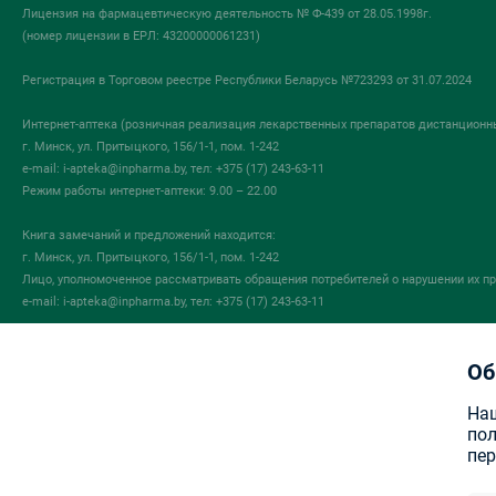
Лицензия на фармацевтическую деятельность № Ф-439 от 28.05.1998г.
(номер лицензии в ЕРЛ: 43200000061231)
Регистрация в Торговом реестре Республики Беларусь №723293 от 31.07.2024
Интернет-аптека (розничная реализация лекарственных препаратов дистанционн
г. Минск, ул. Притыцкого, 156/1-1, пом. 1-242
e-mail:
i-apteka@inpharma.by
, тел: +375 (17) 243-63-11
Режим работы интернет-аптеки: 9.00 – 22.00
Книга замечаний и предложений находится:
г. Минск, ул. Притыцкого, 156/1-1, пом. 1-242
Лицо, уполномоченное рассматривать обращения потребителей о нарушении их пр
e-mail:
i-apteka@inpharma.by
, тел: +375 (17) 243-63-11
ГУ «Государственный фармацевтический надзор
Об
в сфере обращения лекарственных средств «Госфармнадзор»
220030, Республика Беларусь, г. Минск, ул.Мясникова, 32-2
Наш
+375 (17) 271-25-75 (тел./факс)
пол
info@gospharmnadzor.by
пе