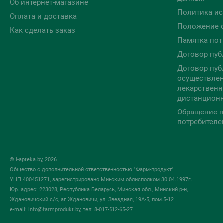
Об интернет-магазине
Политика ис
Оплата и доставка
Положение 
Как сделать заказ
Памятка пот
Договор пуб
Договор пуб
осуществлен
лекарственн
дистанцион
Обращение п
потребителе
© i-apteka.by, 2026 .
Общество с дополнительной ответственностью "Фарм-продукт"
УНП 400451271, зарегистрировано Минским облисполком 30.04.1997г.
Юр. адрес: 223028, Республика Беларусь, Минская обл., Минский р-н,
Ждановичский с/с, аг.Ждановичи, ул. Звездная, 19А-5, пом.5-12
e-mail:
info@farmprodukt.by
, тел: 8-017-512-65-27