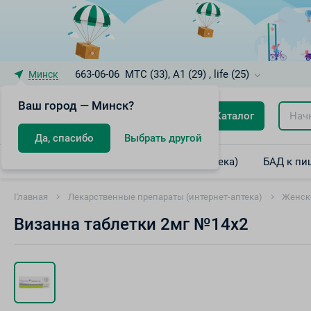
663-06-06
МТС (33), A1 (29) , life (25)
Минск
Ваш город — Минск?
Каталог
Да, спасибо
Выбрать другой
Лекарственные препараты (интернет-аптека)
БАД к пи
Главная
Лекарственные препараты (интернет-аптека)
Женск
Визанна таблетки 2мг №14х2