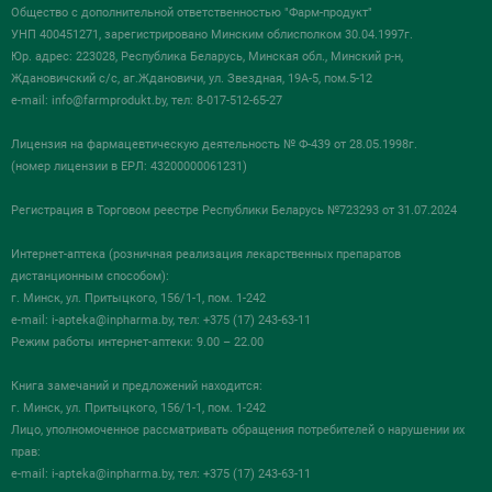
Общество с дополнительной ответственностью "Фарм-продукт"
УНП 400451271, зарегистрировано Минским облисполком 30.04.1997г.
Юр. адрес: 223028, Республика Беларусь, Минская обл., Минский р-н,
Ждановичский с/с, аг.Ждановичи, ул. Звездная, 19А-5, пом.5-12
e-mail:
info@farmprodukt.by
, тел: 8-017-512-65-27
Лицензия на фармацевтическую деятельность № Ф-439 от 28.05.1998г.
(номер лицензии в ЕРЛ: 43200000061231)
Регистрация в Торговом реестре Республики Беларусь №723293 от 31.07.2024
Интернет-аптека (розничная реализация лекарственных препаратов
дистанционным способом):
г. Минск, ул. Притыцкого, 156/1-1, пом. 1-242
e-mail:
i-apteka@inpharma.by
, тел: +375 (17) 243-63-11
Режим работы интернет-аптеки: 9.00 – 22.00
Книга замечаний и предложений находится:
г. Минск, ул. Притыцкого, 156/1-1, пом. 1-242
Лицо, уполномоченное рассматривать обращения потребителей о нарушении их
прав:
e-mail:
i-apteka@inpharma.by
, тел: +375 (17) 243-63-11