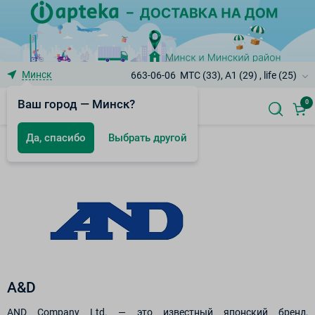
Минск
663-06-06
МТС (33), A1 (29) , life (25)
Ваш город — Минск?
0
Да, спасибо
Выбрать другой
Бренды
A&D
AND Company Ltd. — это известный японский бренд,