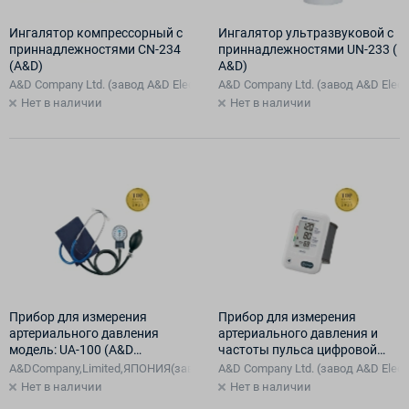
Ингалятор компрессорный с
Ингалятор ультразвуковой с
приннадлежностями CN-234
приннадлежностями UN-233 (
(A&D)
A&D)
A&D Company Ltd. (завод A&D Electronics (Shenzhen) Co.. Ltd. в Китае) Яп
A&D Company Ltd. (завод A&D Electr
Нет в наличии
Нет в наличии
Прибор для измерения
Прибор для измерения
артериального давления
артериального давления и
модель: UA-100 (A&D
частоты пульса цифровой
механический)
(автоматический), модельUB-
A&DCompany,Limited,ЯПОНИЯ(завод: Wenzhou Bokang Instruments Co., Ltd
A&D Company Ltd. (завод A&D Electr
402
Нет в наличии
Нет в наличии