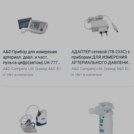
A&D Прибор для измерения
АДАПТЕР сетевой (ТВ-233С) к
артериал. давл. и част.
приборам ДЛЯ ИЗМЕРЕНИЯ
пульса цифр(автом) UA-777
АРТЕРИАЛЬНОГО ДАВЛЕНИЯ
(адаптер,манжета 22-32см)
(модели UA/UB)
A&D Company Ltd. (завод A&D Electronics (Shenzhen) Co.. Ltd. в Китае) Яп
A&D Company Ltd. (завод A&D Electr
Нет в наличии
Нет в наличии