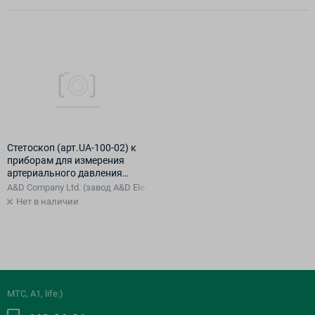
Стетоскоп (арт.UA-100-02) к
приборам для измерения
артериального давления
модели UA-100.
A&D Company Ltd. (завод A&D Electronics (Shenzhen) Co.. Ltd. в Китае) Яп
Нет в наличии
МТС, A1, life:)