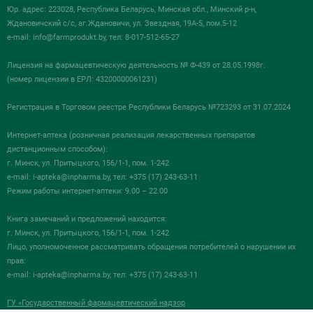
Юр. адрес: 223028, Республика Беларусь, Минская обл., Минский р-н,
Ждановичский с/с, аг.Ждановичи, ул. Звездная, 19А-5, пом.5-12
e-mail:
info@farmprodukt.by
, тел: 8-017-512-65-27
Лицензия на фармацевтическую деятельность № Ф-439 от 28.05.1998г.
(номер лицензии в ЕРЛ: 43200000061231)
Регистрация в Торговом реестре Республики Беларусь №723293 от 31.07.2024
Интернет-аптека (розничная реализация лекарственных препаратов
дистанционным способом):
г. Минск, ул. Притыцкого, 156/1-1, пом. 1-242
e-mail:
i-apteka@inpharma.by
, тел: +375 (17) 243-63-11
Режим работы интернет-аптеки: 9.00 – 22.00
Книга замечаний и предложений находится:
г. Минск, ул. Притыцкого, 156/1-1, пом. 1-242
Лицо, уполномоченное рассматривать обращения потребителей о нарушении их
прав:
e-mail:
i-apteka@inpharma.by
, тел: +375 (17) 243-63-11
ГУ «Государственный фармацевтический надзор