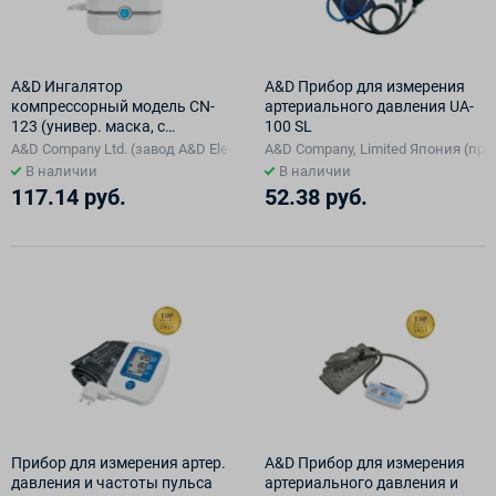
A&D Ингалятор
A&D Прибор для измерения
компрессорный модель CN-
артериального давления UA-
123 (универ. маска, с
100 SL
насадками для носа и рта)
A&D Company Ltd. (завод A&D Electronics (Shenzhen) Co.. Ltd. в Китае) Яп
A&D Company, Limited Япония (про
В наличии
В наличии
117.14 руб.
52.38 руб.
Прибор для измерения артер.
A&D Прибор для измерения
давления и частоты пульса
артериального давления и