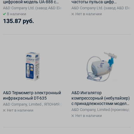
цифровой модель UA-888 c
частоты пульса цифр
адаптер (A&D)
(полуавтоматический) A&D
A&D Company Ltd. (завод A&D Electronics (Shenzhen) Co.. Ltd. в Китае) Яп
A&D Company Ltd. (завод A&D Electr
UA-604 (манжета 22-33см)
В наличии
Нет в наличии
135.87 руб.
A&D Термометр электронный
A&D Ингалятор
инфракрасный DT-635
компрессорный (небулайзер)
с принадлежностями модель
A&D Company, Limited , ЯПОНИЯ (производственная площадка: Famidoc T
CN-233 A&D
A&D Company, Limited (производ. пл
Нет в наличии
Нет в наличии