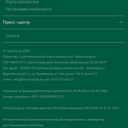
Карты рассрочки
Программы лояльности
Пресс–центр
Статьи
© i-apteka.by, 2026 .
Общество с дополнительной ответственностью "Фарм-продукт"
УНП 400451271, зарегистрировано Минским облисполком 30.04.1997г.
Юр. адрес: 223028, Республика Беларусь, Минская обл., Минский р-н,
Ждановичский с/с, аг.Ждановичи, ул. Звездная, 19А-5, пом.5-12
e-mail:
info@farmprodukt.by
, тел: 8-017-512-65-27
Лицензия на фармацевтическую деятельность № Ф-439 от 28.05.1998г.
(номер лицензии в ЕРЛ: 43200000061231)
Регистрация в Торговом реестре Республики Беларусь №723293 от 31.07.2024
Интернет-аптека (розничная реализация лекарственных препаратов
дистанционным способом):