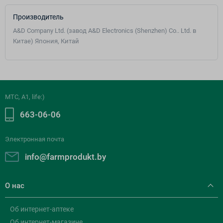
Производитель
A&D Company Ltd. (завод A&D Electronics (Shenzhen) Co.. Ltd. в
Китае) Япония, Китай
МТС, A1, life:)
663-06-06
Электронная почта
info@farmprodukt.by
О нас
Об интернет-аптеке
Об интернет-магазине