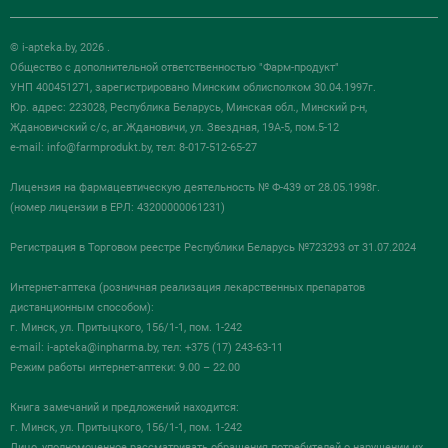
© i-apteka.by, 2026 .
Общество с дополнительной ответственностью "Фарм-продукт"
УНП 400451271, зарегистрировано Минским облисполком 30.04.1997г.
Юр. адрес: 223028, Республика Беларусь, Минская обл., Минский р-н,
Ждановичский с/с, аг.Ждановичи, ул. Звездная, 19А-5, пом.5-12
e-mail:
info@farmprodukt.by
, тел: 8-017-512-65-27
Лицензия на фармацевтическую деятельность № Ф-439 от 28.05.1998г.
(номер лицензии в ЕРЛ: 43200000061231)
Регистрация в Торговом реестре Республики Беларусь №723293 от 31.07.2024
Интернет-аптека (розничная реализация лекарственных препаратов
дистанционным способом):
г. Минск, ул. Притыцкого, 156/1-1, пом. 1-242
e-mail:
i-apteka@inpharma.by
, тел: +375 (17) 243-63-11
Режим работы интернет-аптеки: 9.00 – 22.00
Книга замечаний и предложений находится:
г. Минск, ул. Притыцкого, 156/1-1, пом. 1-242
Лицо, уполномоченное рассматривать обращения потребителей о нарушении их