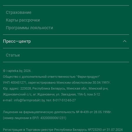
Страхование
Карты рассрочки
Программы лояльности
Пресс–центр
Статьи
© i-apteka.by, 2026 .
Общество с дополнительной ответственностью "Фарм-продукт"
УНП 400451271, зарегистрировано Минским облисполком 30.04.1997г.
Юр. адрес: 223028, Республика Беларусь, Минская обл., Минский р-н,
Ждановичский с/с, аг.Ждановичи, ул. Звездная, 19А-5, пом.5-12
e-mail:
info@farmprodukt.by
, тел: 8-017-512-65-27
Лицензия на фармацевтическую деятельность № Ф-439 от 28.05.1998г.
(номер лицензии в ЕРЛ: 43200000061231)
Регистрация в Торговом реестре Республики Беларусь №723293 от 31.07.2024