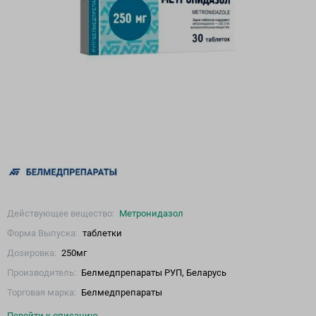
Действующее вещество:
Метронидазол
Форма Выпуска:
таблетки
Дозировка:
250мг
Производитель:
Белмедпрепараты РУП, Беларусь
Торговая марка:
Белмедпрепараты
Перейти к описанию