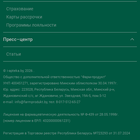
Страхование
Карты рассрочки
Программы лояльности
Пресс–центр
Статьи
© i-apteka.by, 2026 .
Общество с дополнительной ответственностью "Фарм-продукт"
УНП 400451271, зарегистрировано Минским облисполком 30.04.1997г.
Юр. адрес: 223028, Республика Беларусь, Минская обл., Минский р-н,
Ждановичский с/с, аг.Ждановичи, ул. Звездная, 19А-5, пом.5-12
e-mail:
info@farmprodukt.by
, тел: 8-017-512-65-27
Лицензия на фармацевтическую деятельность № Ф-439 от 28.05.1998г.
(номер лицензии в ЕРЛ: 43200000061231)
Регистрация в Торговом реестре Республики Беларусь №723293 от 31.07.2024