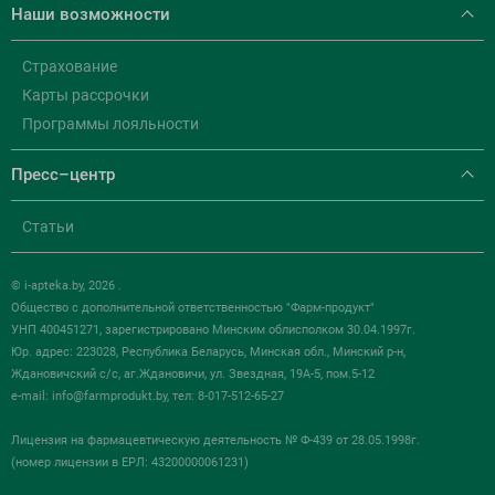
Наши возможности
Страхование
Карты рассрочки
Программы лояльности
Пресс–центр
Статьи
© i-apteka.by, 2026 .
Общество с дополнительной ответственностью "Фарм-продукт"
УНП 400451271, зарегистрировано Минским облисполком 30.04.1997г.
Юр. адрес: 223028, Республика Беларусь, Минская обл., Минский р-н,
Ждановичский с/с, аг.Ждановичи, ул. Звездная, 19А-5, пом.5-12
e-mail:
info@farmprodukt.by
, тел: 8-017-512-65-27
Лицензия на фармацевтическую деятельность № Ф-439 от 28.05.1998г.
(номер лицензии в ЕРЛ: 43200000061231)