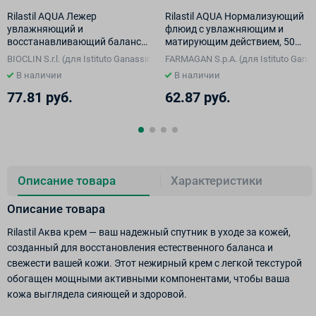
Rilastil AQUA Лежер
Rilastil AQUA Нормализующий
увлажняющий и
флюид с увлажняющим и
восстанавливающий баланс
матирующим действием, 50
крем, 50 мл
мл
i S.p.A. di Ricerche Biochimiche, Италия), Италия
BIOCLIN S.r.l. (для Istituto Ganassini S.p.A. di Ricerche Biochimiche, Италия
FARMAGAN S.p.A. (для Istituto Ganas
В наличии
В наличии
77.81 руб.
62.87 руб.
Описание товара
Характеристики
Описание товара
Rilastil Аква крем — ваш надежный спутник в уходе за кожей,
созданный для восстановления естественного баланса и
свежести вашей кожи. Этот нежирный крем с легкой текстурой
обогащен мощными активными компонентами, чтобы ваша
кожа выглядела сияющей и здоровой.